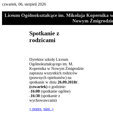
czwartek, 06, sierpień 2026
Liceum Ogólnokształcące im. Mikołaja Kopernika 
Nowym Żmigrodzi
Spotkanie z
rodzicami
Dyrektor szkoły Liceum
Ogólnokształcącego im. M.
Kopernika w Nowym Żmigrodzie
zaprasza wszystkich rodziców
(prawnych opiekunów) na
spotkanie w dniu
26.09.2018r
.
(czwartek)
o godzinie:
-
16:00
(spotkanie ogólne)
-
16:30
(spotkanie z
wychowawcami)
« poprz.
nast. »