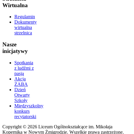
Wirtualna
Regulamin
Dokumenty
wirtualna
strzelnica
Nasze
inicjatywy
Spotkania
z ludźmi z
pasją
Akcja
ŻABA
Dzień
Otwarty
Szkoły
Międzyszkolny
konkurs
recytatorski
Copyright © 2026 Liceum Ogólnokształcące im. Mikołaja
Kopernika w Nowym Żmigrodzie. Wszelkie prawa zastrzeżone.