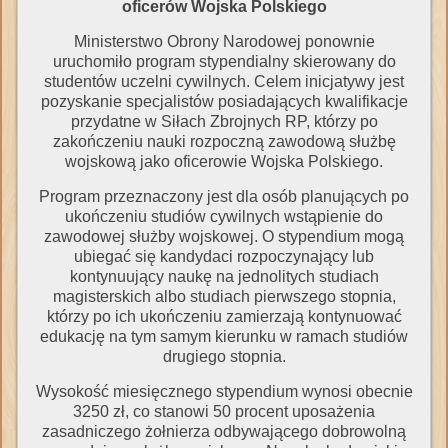
oficerów Wojska Polskiego
Ministerstwo Obrony Narodowej ponownie
uruchomiło program stypendialny skierowany do
studentów uczelni cywilnych. Celem inicjatywy jest
pozyskanie specjalistów posiadających kwalifikacje
przydatne w Siłach Zbrojnych RP, którzy po
zakończeniu nauki rozpoczną zawodową służbę
wojskową jako oficerowie Wojska Polskiego.
Program przeznaczony jest dla osób planujących po
ukończeniu studiów cywilnych wstąpienie do
zawodowej służby wojskowej. O stypendium mogą
ubiegać się kandydaci rozpoczynający lub
kontynuujący naukę na jednolitych studiach
magisterskich albo studiach pierwszego stopnia,
którzy po ich ukończeniu zamierzają kontynuować
edukację na tym samym kierunku w ramach studiów
drugiego stopnia.
Wysokość miesięcznego stypendium wynosi obecnie
3250 zł, co stanowi 50 procent uposażenia
zasadniczego żołnierza odbywającego dobrowolną