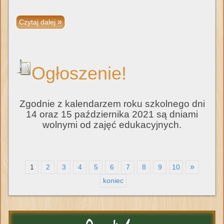
Czytaj dalej
Ogłoszenie!
Zgodnie z kalendarzem roku szkolnego dni
14 oraz 15 października 2021 są dniami
wolnymi od zajęć edukacyjnych.
»
1
2
3
4
5
6
7
8
9
10
koniec