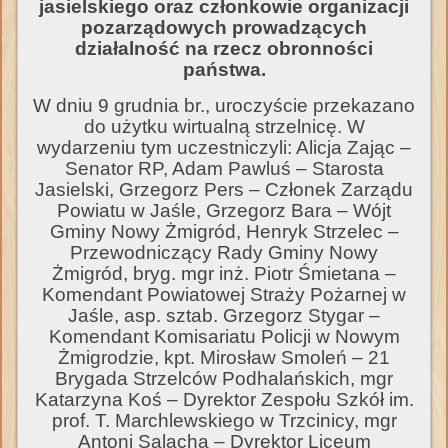
jasielskiego oraz członkowie organizacji
pozarządowych prowadzących
działalność na rzecz obronności
państwa.
W dniu 9 grudnia br., uroczyście przekazano
do użytku wirtualną strzelnicę. W
wydarzeniu tym uczestniczyli: Alicja Zając –
Senator RP, Adam Pawluś – Starosta
Jasielski, Grzegorz Pers – Członek Zarządu
Powiatu w Jaśle, Grzegorz Bara – Wójt
Gminy Nowy Żmigród, Henryk Strzelec –
Przewodniczący Rady Gminy Nowy
Żmigród, bryg. mgr inż. Piotr Śmietana –
Komendant Powiatowej Straży Pożarnej w
Jaśle, asp. sztab. Grzegorz Stygar –
Komendant Komisariatu Policji w Nowym
Żmigrodzie, kpt. Mirosław Smoleń – 21
Brygada Strzelców Podhalańskich, mgr
Katarzyna Koś – Dyrektor Zespołu Szkół im.
prof. T. Marchlewskiego w Trzcinicy, mgr
Antoni Salacha – Dyrektor Liceum