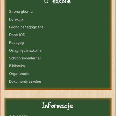
O
szkole
Strona główna
Dyrekcja
Grono pedagogiczne
Dane IOD
Pedagog
Osiągnięcia szkolne
Schronisko/internat
Biblioteka
Organizacje
Dokumenty szkolne
Informacje
Aktualności