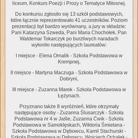
liceum, Konkurs Poezji i Prozy o Tematyce Miłosnej.
Do konkursu zgłosiło się 13 szkół podstawowych,
które łącznie reprezentowało 41 uczestników. Poziom
prezentacji był bardzo wyrównany, a jury w składzie:
Pani Katarzyna Szweda, Pani Maria Chochołek, Pan
Waldemar Tokarczyk po burzliwych naradach
wyłoniło następujących laureatów:
I miejsce - Elena Ornalik - Szkoła Podstawowa w
Krempnej,
II miejsce - Martyna Maczuga - Szkoła Podstawowa w
Dobryni,
III miejsce - Zuzanna Marek - Szkoła Podstawowa w
Łężynach.
Przyznano także 8 wyróżnień, które otrzymały
następujące osoby - Zuzanna Ślusarczyk - Szkoła
Podstawowa nr 4 w Jaśle, Zuzanna Ćwik - Szkoła
Podstawowa w Samoklęskach, Wiktoria Śmietana -
Szkoła Podstawowa w Dębowcu, Kamil Stachurski -
Szkoła Podstawowa w Dębowcu, Wojciech Ochałek -