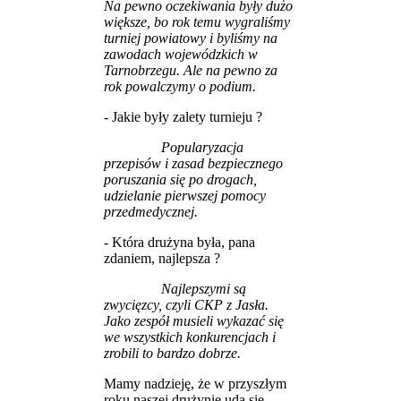
Na pewno oczekiwania były dużo
większe, bo rok temu wygraliśmy
turniej powiatowy i byliśmy na
zawodach wojewódzkich w
Tarnobrzegu. Ale na pewno za
rok powalczymy o podium.
- Jakie były zalety turnieju ?
Popularyzacja
przepisów i zasad bezpiecznego
poruszania się po drogach,
udzielanie pierwszej pomocy
przedmedycznej.
- Która drużyna była, pana
zdaniem, najlepsza ?
Najlepszymi są
zwycięzcy, czyli CKP z Jasła.
Jako zespół musieli wykazać się
we wszystkich konkurencjach i
zrobili to bardzo dobrze.
Mamy nadzieję, że w przyszłym
roku naszej drużynie uda się