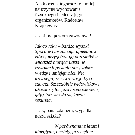
A tak ocenia tegoroczny turniej
nauczyciel wychowania
fizycznego i jeden z jego
organizatorów, Radosław
Krajciewicz:
- Jaki był poziom zawodów ?
J
ak co roku – bardzo wysoki.
Spora w tym zasługa opiekunów,
którzy przygotowują uczestników.
Młodzież biorąca udział w
zawodach posiada duży zakres
wiedzy i umiejętności. Nic
dziwnego, że rywalizacja była
zacięta. Szczególnie widowiskowy
okazał się tor jazdy samochodem,
gdy¿ tam liczyła się każda
sekunda.
- Jak, pana zdaniem, wypadła
nasza szkoła?
W porównaniu z latami
ubiegłymi, niestety, przeciętnie.