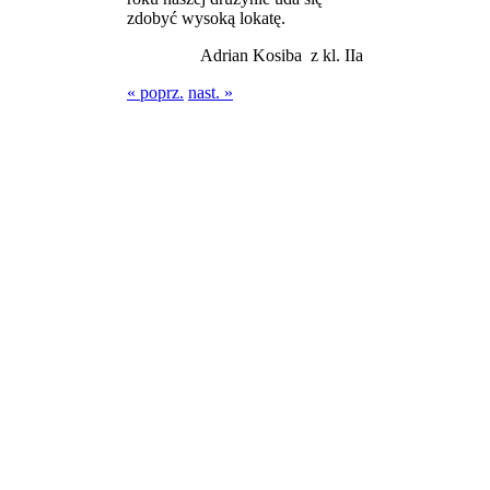
zdobyć wysoką lokatę.
Adrian Kosiba z kl. IIa
« poprz.
nast. »