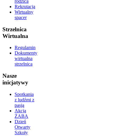
rodzica
Rekrutacja
Wirtualny
spacer
Strzelnica
Wirtualna
Regulamin
Dokumenty
wirtualna
strzelnica
Nasze
inicjatywy
Spotkania
z ludźmi z
pasją
Akcja
ŻABA
Dzień
Otwarty
Szkoły