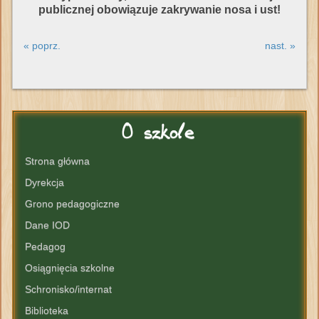
publicznej obowiązuje zakrywanie nosa i ust!
« poprz.
nast. »
O
szkole
Strona główna
Dyrekcja
Grono pedagogiczne
Dane IOD
Pedagog
Osiągnięcia szkolne
Schronisko/internat
Biblioteka