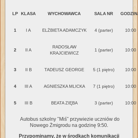
LP
KLASA
WYCHOWAWCA
SALA NR
GODZIN
1
I A
ELŻBIETA ADAMCZYK
4 (parter)
10:00
RADOSŁAW
2
II A
1 (parter)
10:00
KRAJCIEWICZ
3
II B
TADEUSZ GEORGE
5 (1 piętro)
10:00
4
III A
AGNIESZKA MLICKA
7 (1 piętro)
10:00
5
III B
BEATA ZIĘBA
3 (parter)
10:00
Autobus szkolny "Miś" przywiezie uczniów do
Nowego Żmigrodu na godzinę 9:50.
Przypominamy, że w środkach komunikacji