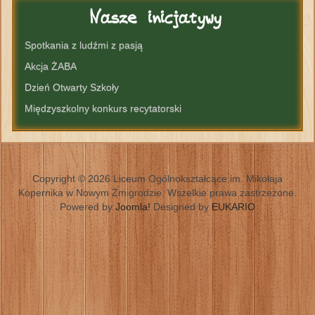
Nasze
inicjatywy
Spotkania z ludźmi z pasją
Akcja ŻABA
Dzień Otwarty Szkoły
Międzyszkolny konkurs recytatorski
Copyright © 2026 Liceum Ogólnokształcące im. Mikołaja
Kopernika w Nowym Żmigrodzie. Wszelkie prawa zastrzeżone.
Powered by
Joomla!
Designed by
EUKARIO