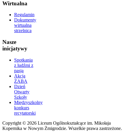
Wirtualna
Regulamin
Dokumenty
wirtualna
strzelnica
Nasze
inicjatywy
Spotkania
z ludźmi z
pasją
Akcja
ŻABA
Dzień
Otwarty
Szkoły
Międzyszkolny
konkurs
recytatorski
Copyright © 2026 Liceum Ogólnokształcące im. Mikołaja
Kopernika w Nowym Żmigrodzie. Wszelkie prawa zastrzeżone.