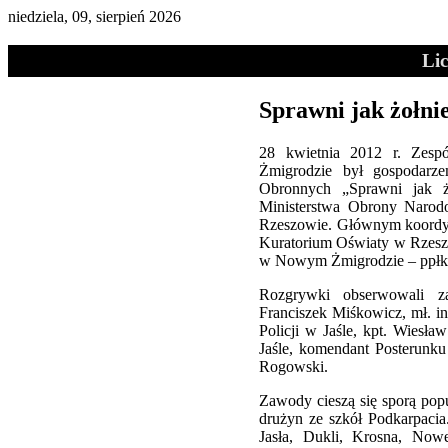
niedziela, 09, sierpień 2026
Li
Sprawni jak żołni
28 kwietnia 2012 r. Zes
Żmigrodzie był gospoda
Obronnych „Sprawni jak ż
Ministerstwa Obrony Narod
Rzeszowie. Głównym koordyn
Kuratorium Oświaty w Rzeszo
w Nowym Żmigrodzie – ppłk 
Rozgrywki obserwowali zap
Franciszek Miśkowicz, mł. 
Policji w Jaśle, kpt. Wies
Jaśle, komendant Posterunk
Rogowski.
Zawody cieszą się sporą pop
drużyn ze szkół Podkarpacia.
Jasła, Dukli, Krosna, Nowe