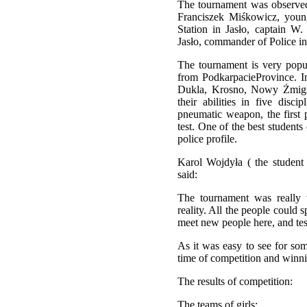
The tournament was observed 
Franciszek Miśkowicz, youn
Station in Jasło, captain W
Jasło, commander of Police 
The tournament is very popu
from PodkarpacieProvince. In
Dukla, Krosno, Nowy Żmigród
their abilities in five disc
pneumatic weapon, the first p
test. One of the best student
police profile.
Karol Wojdyła ( the studen
said:
The tournament was really 
reality. All the people could 
meet new people here, and test
As it was easy to see for som
time of competition and winni
The results of competition:
The teams of girls: