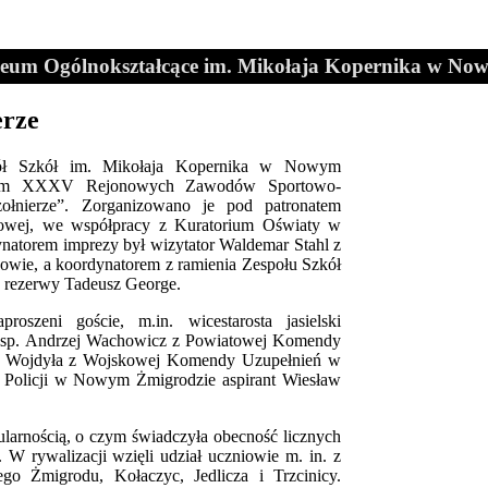
ceum Ogólnokształcące im. Mikołaja Kopernika w No
erze
pół Szkół im. Mikołaja Kopernika w Nowym
rzem XXXV Rejonowych Zawodów Sportowo-
ołnierze”. Zorganizowano je pod patronatem
owej, we współpracy z Kuratorium Oświaty w
atorem imprezy był wizytator Waldemar Stahl z
wie, a koordynatorem z ramienia Zespołu Szkół
rezerwy Tadeusz George.
roszeni goście, m.in. wicestarosta jasielski
insp. Andrzej Wachowicz z Powiatowej Komendy
ław Wojdyła z Wojskowej Komendy Uzupełnień w
u Policji w Nowym Żmigrodzie aspirant Wiesław
ularnością, o czym świadczyła obecność licznych
 W rywalizacji wzięli udział uczniowie m. in. z
go Żmigrodu, Kołaczyc, Jedlicza i Trzcinicy.