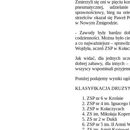
Zmierzyli się oni w pięciu kon
pneumatycznej, udzielan
sprawnościowy, bieg na orie
strzelców okazał się Paweł 
w Nowym Żmigrodzie.
- Zawody były bardzo dob
codzienności. Można było ci
a co najważniejsze – sprawdz
Wojdyła, uczeń ZSP w Kołac
Jak widać, dla jednych uc
dobrej zabawy, dla innych –
wszyscy wspominali przyjemn
Poniżej podajemy wyniki ogóln
KLASYFIKACJA DRUZY
ZSP nr 6 w Krośnie
ZSP nr 4 im. Ignacego
ZSP w Kołaczycach
ZS im. Mikołaja Kope
ZS nr 2 w Dukli
ZSP nr 5 im. II Armii 
ZS im. Armii Krajowej