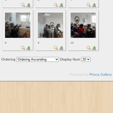
8
9
10
Ordering
Display Num
Powered by
Phoca Gallery