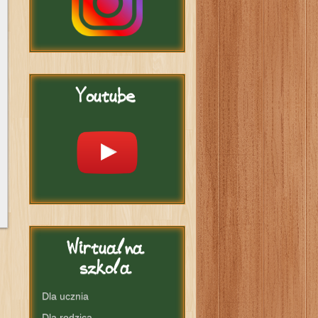
Youtube
Wirtualna
szkola
Dla ucznia
Dla rodzica