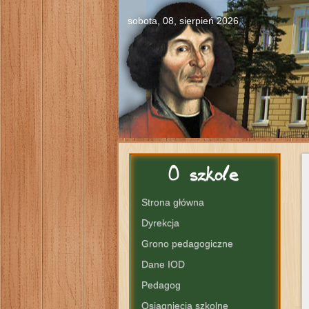
sobota, 08, sierpień 2026
O
szkole
Strona główna
Dyrekcja
Grono pedagogiczne
Dane IOD
Pedagog
Osiągnięcia szkolne