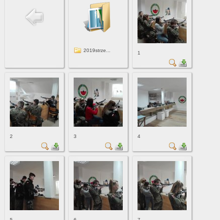
2019strze...
1
2
3
4
5
6
7