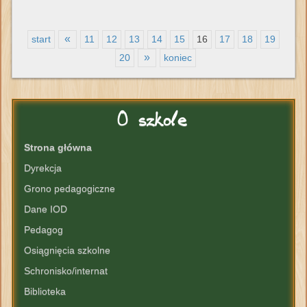
«
start
11
12
13
14
15
16
17
18
19
»
20
koniec
O
szkole
Strona główna
Dyrekcja
Grono pedagogiczne
Dane IOD
Pedagog
Osiągnięcia szkolne
Schronisko/internat
Biblioteka